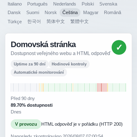
Italiano
Português
Nederlands
Polski
Svenska
Dansk
Suomi
Norsk
Čeština
Magyar
Română
한국어
简体中文
繁體中文
Türkçe
Domovská stránka
✓
Dostupnost veřejného webu a HTML odpověď
Uptime za 90 dní
Hodinové kontroly
Automatické monitorování
Před 90 dny
89.70% dostupnosti
Dnes
V provozu
HTML odpověď je v pořádku (HTTP 200)
Naposledy zkontrolováno 2026/08/07 07:00:54